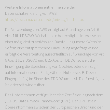
Weitere Informationen entnehmen Sie der
Datenschutzerklärung von AWS:
https://aws.amazon.com/de/privacy/?nc1=f_pr
.
Die Verwendung von AWS erfolgt auf Grundlage von Art. 6
Abs. 1 lit. f DSGVO. Wir haben ein berechtigtes Interesse an
einer möglichst zuverlässigen Darstellung unserer Website.
Sofern eine entsprechende Einwilligung abgefragt wurde,
erfolgt die Verarbeitung ausschließlich auf Grundlage von Art.
6 Abs. 1 lit. a DSGVO und § 25 Abs. 1 TDDDG, soweit die
Einwilligung die Speicherung von Cookies oder den Zugriff
auf Informationen im Endgerät des Nutzers (z. B. Device-
Fingerprinting) im Sinne des TDDDG umfasst. Die Einwilligung
ist jederzeit widerrufbar.
Das Unternehmen verfügt über eine Zertifizierung nach dem
„EU-US Data Privacy Framework“ (DPF). Der DPF ist ein
Übereinkommen zwischen der Europäischen Union und den