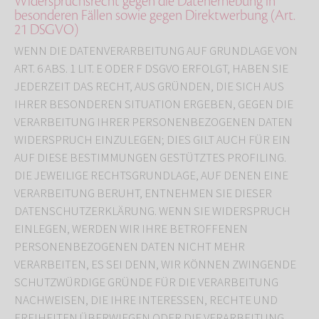
Widerspruchsrecht gegen die Datenerhebung in
besonderen Fällen sowie gegen Direktwerbung (Art.
21 DSGVO)
WENN DIE DATENVERARBEITUNG AUF GRUNDLAGE VON
ART. 6 ABS. 1 LIT. E ODER F DSGVO ERFOLGT, HABEN SIE
JEDERZEIT DAS RECHT, AUS GRÜNDEN, DIE SICH AUS
IHRER BESONDEREN SITUATION ERGEBEN, GEGEN DIE
VERARBEITUNG IHRER PERSONENBEZOGENEN DATEN
WIDERSPRUCH EINZULEGEN; DIES GILT AUCH FÜR EIN
AUF DIESE BESTIMMUNGEN GESTÜTZTES PROFILING.
DIE JEWEILIGE RECHTSGRUNDLAGE, AUF DENEN EINE
VERARBEITUNG BERUHT, ENTNEHMEN SIE DIESER
DATENSCHUTZERKLÄRUNG. WENN SIE WIDERSPRUCH
EINLEGEN, WERDEN WIR IHRE BETROFFENEN
PERSONENBEZOGENEN DATEN NICHT MEHR
VERARBEITEN, ES SEI DENN, WIR KÖNNEN ZWINGENDE
SCHUTZWÜRDIGE GRÜNDE FÜR DIE VERARBEITUNG
NACHWEISEN, DIE IHRE INTERESSEN, RECHTE UND
FREIHEITEN ÜBERWIEGEN ODER DIE VERARBEITUNG