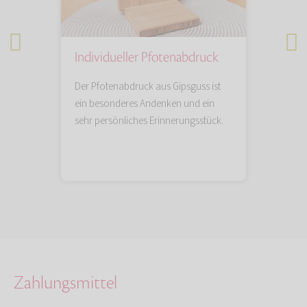
Individueller Pfotenabdruck
Tieru
n Sie
Der Pfotenabdruck aus Gipsguss ist
Künstler
Lieblings
ein besonderes Andenken und ein
besonde
sehr persönliches Erinnerungsstück.
und einf
das blei
Zahlungsmittel