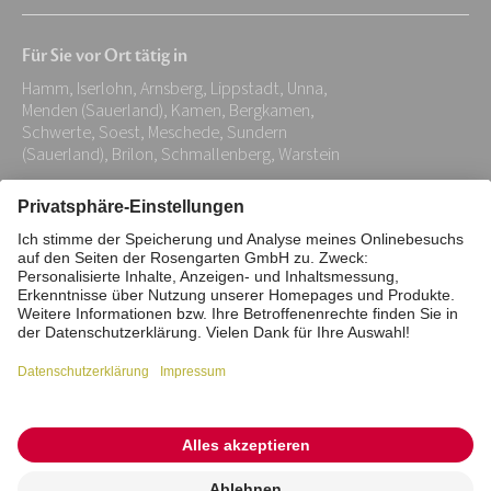
E-
Mail-
Für Sie vor Ort tätig in
Adresse:
Hamm, Iserlohn, Arnsberg, Lippstadt, Unna,
*
Menden (Sauerland), Kamen, Bergkamen,
Schwerte, Soest, Meschede, Sundern
(Sauerland), Brilon, Schmallenberg, Warstein
Impressum
Datenschutz
Stiftung
Interne Meldestelle
Zahlungsmittel
Vertrag widerrufen
Barrierefreiheitserklärung
Cookie/Tracking-Einstellungen