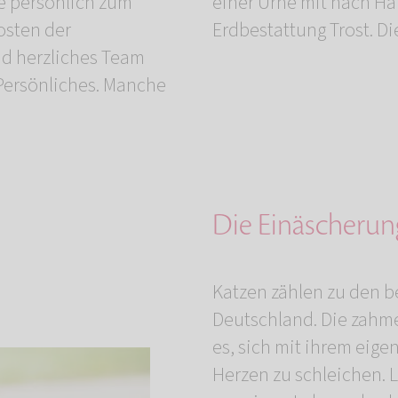
e persönlich zum
eren spendet die
osten der
Erdbestattung Trost. Di
nd herzliches Team
s Persönliches. Manche
Die Einäscherung
Katzen zählen zu den b
Deutschland. Die zahme
es, sich mit ihrem eige
Herzen zu schleichen. 