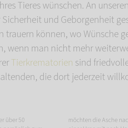
 Ihres Tieres wünschen. An unsere
r Sicherheit und Geborgenheit ge
en trauern können, wo Wünsche ge
 wenn man nicht mehr weiterwei
rer
Tierkrematorien
sind friedvoll
altenden, die dort jederzeit wil
er über 50
ustieres in