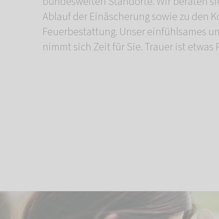
bundesweiten Standorte. Wir beraten si
einer Urne mit nach Hause nehmen. And
Ablauf der Einäscherung sowie zu den K
Feuerbestattung. Unser einfühlsames u
nimmt sich Zeit für Sie. Trauer ist etwa