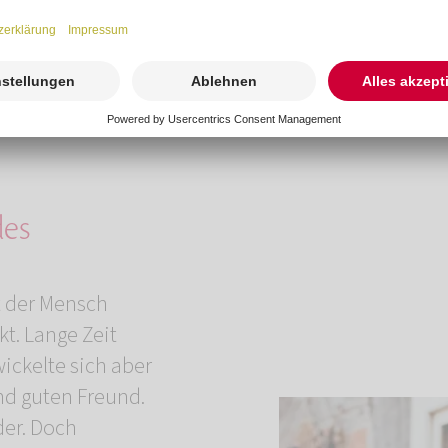
Überblick.
Preise
des
t der Mensch
kt.
Lange Zeit
ickelte sich aber
und guten Freund.
der. Doch