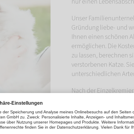
nur einen Lebensabschn
Unser Familienunterneh
Gründung liebe- und wü
Ihnen einen schönen A
ermöglichen. Die Koste
zu lassen, berechnen s
verstorbenen Katze. Si
unterschiedlichen Arte
Nach der Einzelkremier
geliebten Katze in eine
aufbewahren oder einen
individuellen Schmucks
unserer Preisliste gebe