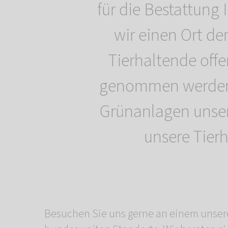
für die Bestattung
wir einen Ort de
Tierhaltende off
genommen werden,
Grünanlagen unse
unsere Tierh
Besuchen Sie uns gerne an einem unser
möchten die Asche nach der Kremierung des Ha