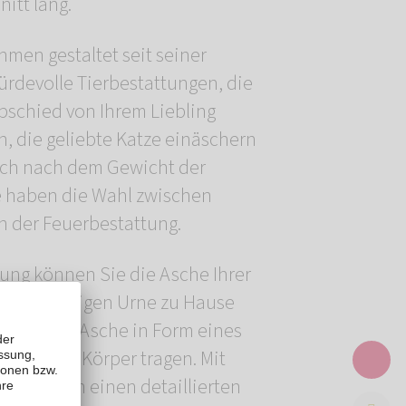
itt lang.
men gestaltet seit seiner
rdevolle Tierbestattungen, die
bschied von Ihrem Liebling
n, die geliebte Katze einäschern
ich nach dem Gewicht der
e haben die Wahl zwischen
n der Feuerbestattung.
ung können Sie die Asche Ihrer
r einzigartigen Urne zu Hause
 Teil der Asche in Form eines
tücks am Körper tragen. Mit
n wir Ihnen einen detaillierten