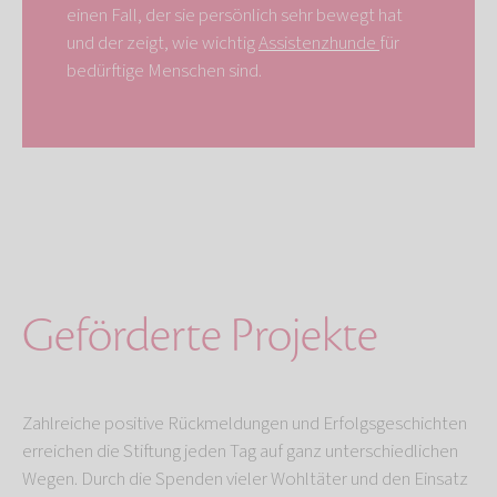
einen Fall, der sie persönlich sehr bewegt hat
und der zeigt, wie wichtig
Assistenzhunde
für
bedürftige Menschen sind.
Geförderte Projekte
Zahlreiche positive Rückmeldungen und Erfolgsgeschichten
erreichen die Stiftung jeden Tag auf ganz unterschiedlichen
Wegen. Durch die Spenden vieler Wohltäter und den Einsatz