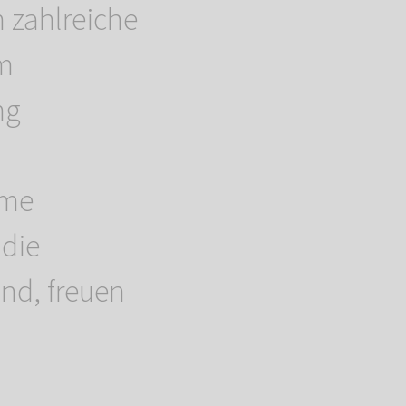
 zahlreiche
um
ng
hme
 die
nd, freuen