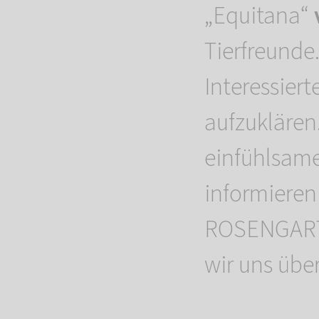
„Equitana“
Tierfreunde
Interessier
aufzuklären
einfühlsam
informieren
ROSENGARTE
wir uns übe