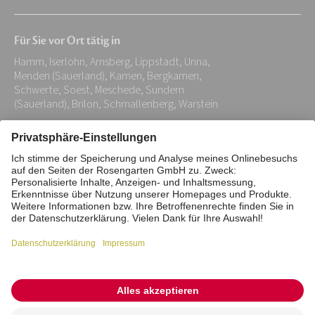
E-
Mail-
Für Sie vor Ort tätig in
Adresse:
Hamm, Iserlohn, Arnsberg, Lippstadt, Unna,
*
Menden (Sauerland), Kamen, Bergkamen,
Schwerte, Soest, Meschede, Sundern
(Sauerland), Brilon, Schmallenberg, Warstein
Impressum
Datenschutz
Stiftung
Interne Meldestelle
Zahlungsmittel
Vertrag widerrufen
Barrierefreiheitserklärung
Cookie/Tracking-Einstellungen