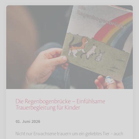
Die Regenbogenbrücke – Einfühlsame
Trauerbegleitung für Kinder
01. Juni 2026
Nicht nur Erwachsene trauern um ein geliebtes Tier – auch