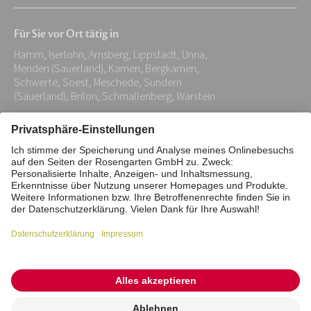
Mail-
Für Sie vor Ort tätig in
Adresse:
Hamm, Iserlohn, Arnsberg, Lippstadt, Unna,
*
Menden (Sauerland), Kamen, Bergkamen,
Schwerte, Soest, Meschede, Sundern
(Sauerland), Brilon, Schmallenberg, Warstein
Impressum
Datenschutz
Stiftung
Interne Meldestelle
Zahlungsmittel
Vertrag widerrufen
Barrierefreiheitserklärung
Cookie/Tracking-Einstellungen