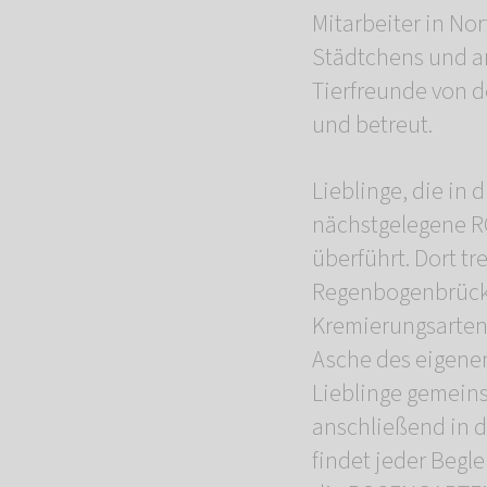
Mitarbeiter in No
Städtchens und a
Tierfreunde von
und betreut.
Lieblinge, die in
nächstgelegene 
überführt. Dort t
Regenbogenbrücke
Kremierungsarten 
Asche des eigene
Lieblinge gemein
anschließend in d
findet jeder Begle