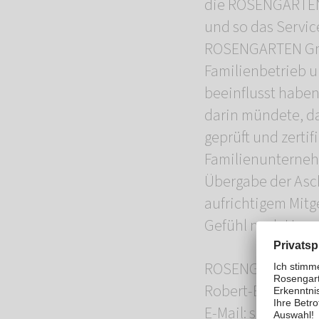
die ROSENGARTEN-
und so das Servic
ROSENGARTEN GmbH,
Familienbetrieb 
beeinflusst haben
darin mündete, da
geprüft und zertif
Familienunternehm
Übergabe der Asch
aufrichtigem Mitg
Gefühl nach Hause
ROSENGARTEN-Tie
Robert-Bosch-Str.
E-Mail: suednied