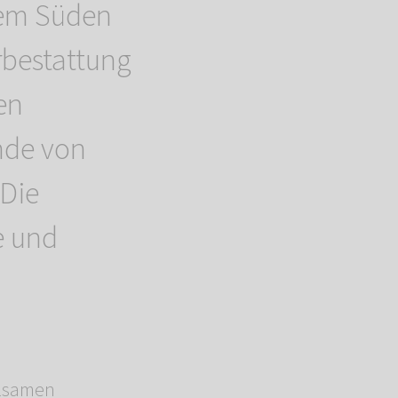
dem Süden
bestattung
en
nde von
 Die
e und
hlsamen