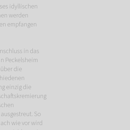
ses idyllischen
hen werden
sen empfangen
nschluss in das
n Peckelsheim
 über die
chiedenen
g einzig die
schaftskremierung
schen
 ausgestreut. So
Nach wie vor wird