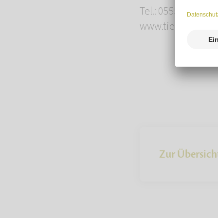
Tel.: 05551 919 48
www.tierbestattu
Zur Übersich