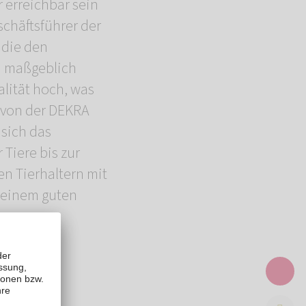
 erreichbar sein
schäftsführer der
 die den
d maßgeblich
lität hoch, was
g von der DEKRA
 sich das
Tiere bis zur
en Tierhaltern mit
t einem guten