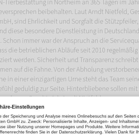
Tierbestattung in Northeim an 365 Tagen im Jahr
eversprechen beibehalten. Laut Arndt Nietfeld, Ge
 sind Ehrlichkeit und Sorgfalt die Stützpfeiler,
und diese besondere Dienstleistung in Deutschlan
. Schon immer war der Anspruch an die Servicequa
ss die betrieblichen Abläufe seit 2010 regelmäßi
iziert werden. Sicherheit und Transparenz schreibt
en auf die Fahne. Von der Abholung verstorbener 
e in einer einzigartigen Urne steht das Team sein
efühl geduldig zur Seite. Hinterbliebene sollen mi
 gehen, wünscht sich Arndt Nietfeld.
rbestattung Südniedersachsen
 22, 37154 Northeim
ersachsen@mein-rosengarten.de