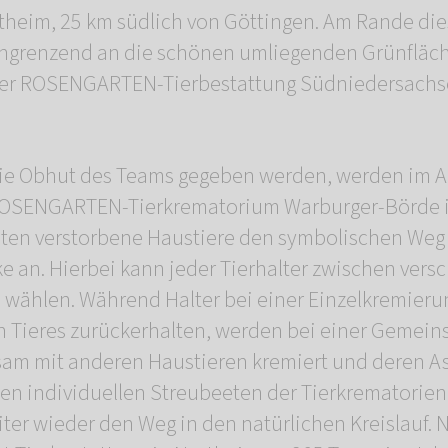
rtheim, 25 km südlich von Göttingen. Am Rande die
ngrenzend an die schönen umliegenden Grünfläc
 der ROSENGARTEN-Tierbestattung Südniedersach
 die Obhut des Teams gegeben werden, werden im A
ROSENGARTEN-Tierkrematorium Warburger-Börde i
reten verstorbene Haustiere den symbolischen Weg
 an. Hierbei kann jeder Tierhalter zwischen vers
wählen. Während Halter bei einer Einzelkremierun
n Tieres zurückerhalten, werden bei einer Gemein
sam mit anderen Haustieren kremiert und deren A
en individuellen Streubeeten der Tierkrematorien
iter wieder den Weg in den natürlichen Kreislauf. 