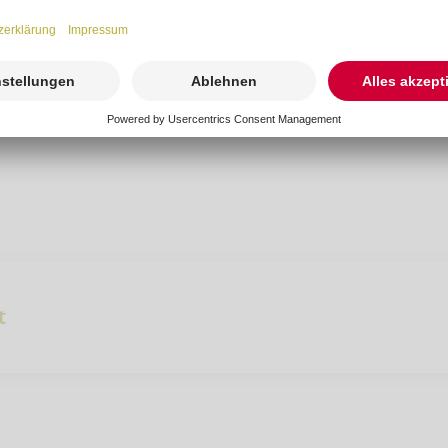
 42
ng-suedniedersachsen.de
t